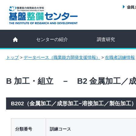
センターの紹介
調査研究
トップ
>
データベース（職業能力開発支援情報）
>
在職者訓練情報
B 加工・組立 － B2 金属加工／
B202（金属加工／成形加工−溶接加工／製缶加工
分類番号
訓練コース