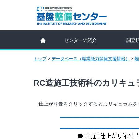
センターの紹介
調査
トップ
>
データベース（職業能力開発支援情報）
>
離
RC造施工技術科のカリキュ
仕上がり像をクリックするとカリキュラムを