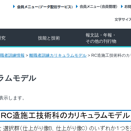
会員メニュー（データ配信サービス）
会員メニュー（会員管理）
報文誌・年報・
研究
技能と技術
その他の刊行物
職者訓練情報
>
離職者訓練カリキュラムモデル
>
RC造施工技術科のカ
ラムモデル
表示します。