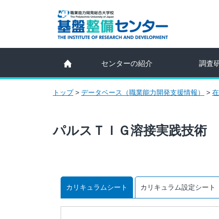
センターの紹介
調査
トップ
>
データベース（職業能力開発支援情報）
>
在
パルスＴＩＧ溶接実践技術
カリキュラムシート
カリキュラム設定シート