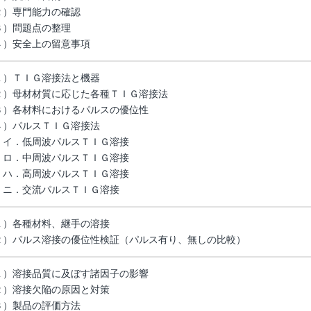
２）専門能力の確認
３）問題点の整理
４）安全上の留意事項
１）ＴＩＧ溶接法と機器
２）母材材質に応じた各種ＴＩＧ溶接法
３）各材料におけるパルスの優位性
４）パルスＴＩＧ溶接法
．低周波パルスＴＩＧ溶接
．中周波パルスＴＩＧ溶接
．高周波パルスＴＩＧ溶接
．交流パルスＴＩＧ溶接
１）各種材料、継手の溶接
２）パルス溶接の優位性検証（パルス有り、無しの比較）
１）溶接品質に及ぼす諸因子の影響
２）溶接欠陥の原因と対策
３）製品の評価方法