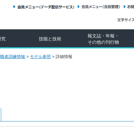
会員メニュー（データ配信サービス）
会員メニュー（会員管理）
報文誌・年報・
研究
技能と技術
その他の刊行物
職者訓練情報
>
モデル参照
>
詳細情報