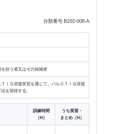
分類番号 B202-008-A
割を担う者又はその候補者
スＴＩＧ溶接実習を通じて、パルスＴＩＧ溶接
手法を習得する。
訓練時間
うち実習・
（H）
まとめ（H）