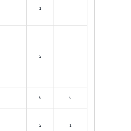
1
2
6
6
2
1