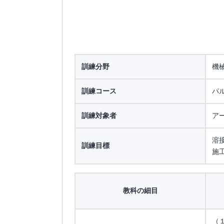
訓練分野
機
訓練コース
パ
訓練対象者
ア
溶
訓練目標
施
教科の細目
（