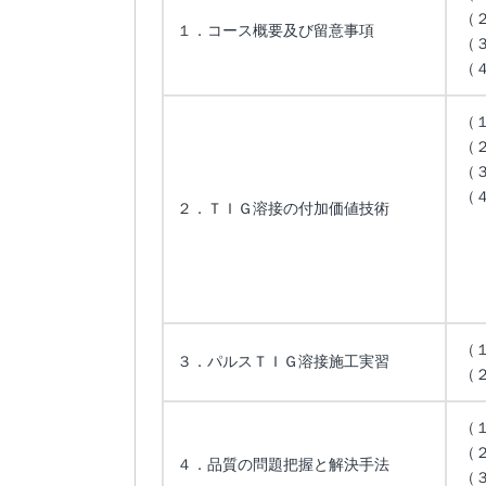
（
１．コース概要及び留意事項
（
（
（
（
（
（
２．ＴＩＧ溶接の付加価値技術
イ
ロ
ハ
ニ
（
３．パルスＴＩＧ溶接施工実習
（
（
（
４．品質の問題把握と解決手法
（