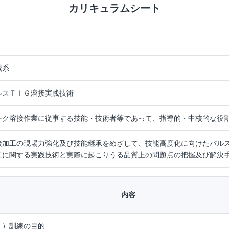
カリキュラムシート
械系
ルスＴＩＧ溶接実践技術
ーク溶接作業に従事する技能・技術者等であって、指導的・中核的な役
接加工の現場力強化及び技能継承をめざして、技能高度化に向けたパル
工に関する実践技術と実際に起こりうる品質上の問題点の把握及び解決
内容
１）訓練の目的