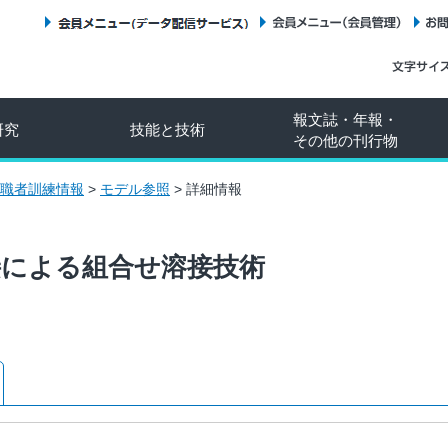
会員メニュー（データ配信サービス）
会員メニュー（会員管理）
報文誌・年報・
研究
技能と技術
その他の刊行物
職者訓練情報
>
モデル参照
>
詳細情報
接による組合せ溶接技術