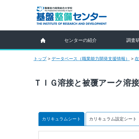
センターの紹介
調査
トップ
>
データベース（職業能力開発支援情報）
>
在
ＴＩＧ溶接と被覆アーク溶
カリキュラムシート
カリキュラム設定シート