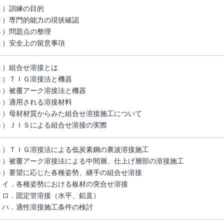
１）訓練の目的
２）専門的能力の現状確認
３）問題点の整理
４）安全上の留意事項
１）組合せ溶接とは
２）ＴＩＧ溶接法と機器
３）被覆アーク溶接法と機器
４）適用される溶接材料
５）母材材質からみた組合せ溶接施工について
６）ＪＩＳによる組合せ溶接の実際
１）ＴＩＧ溶接法による低炭素鋼の裏波溶接施工
２）被覆アーク溶接法による中間層、仕上げ層部の溶接施工
３）要望に応じた各種姿勢、継手の組合せ溶接
．各種姿勢における板材の突合せ溶接
．固定管溶接（水平、鉛直）
．適性溶接施工条件の検討