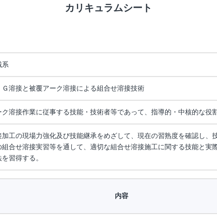
カリキュラムシート
械系
ＩＧ溶接と被覆アーク溶接による組合せ溶接技術
ーク溶接作業に従事する技能・技術者等であって、指導的・中核的な役
接加工の現場力強化及び技能継承をめざして、現在の習熟度を確認し、
の組合せ溶接実習等を通して、適切な組合せ溶接施工に関する技能と実
法を習得する。
内容