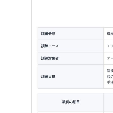
訓練分野
機
訓練コース
Ｔ
訓練対象者
ア
溶
訓練目標
接
手
教科の細目