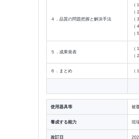
（
（
４．品質の問題把握と解決手法
（
（
（
（
５．成果発表
（
６．まとめ
（
使用器具等
被
養成する能力
現
改訂日
202