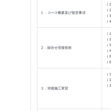
（
（
１．コース概要及び留意事項
（
（
（
（
（
２．組合せ溶接技術
（
（
（
（
（
（
３．溶接施工実習
イ
ロ
ハ