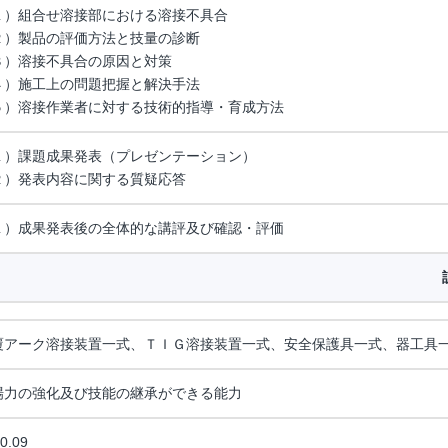
１）組合せ溶接部における溶接不具合
２）製品の評価方法と技量の診断
３）溶接不具合の原因と対策
４）施工上の問題把握と解決手法
５）溶接作業者に対する技術的指導・育成方法
１）課題成果発表（プレゼンテーション）
２）発表内容に関する質疑応答
１）成果発表後の全体的な講評及び確認・評価
覆アーク溶接装置一式、ＴＩＧ溶接装置一式、安全保護具一式、器工具
場力の強化及び技能の継承ができる能力
0.09