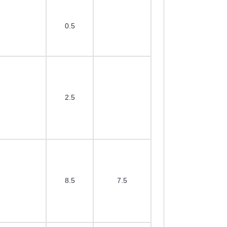
0.5
2.5
8.5
7.5