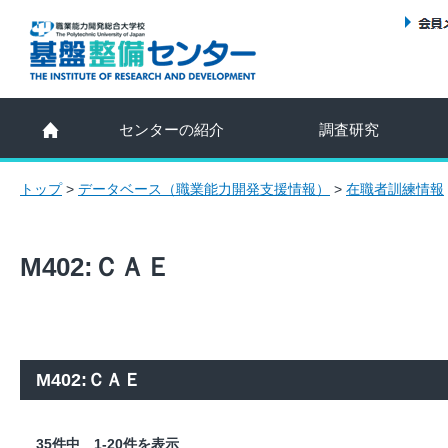
センターの紹介
調査研究
トップ
>
データベース（職業能力開発支援情報）
>
在職者訓練情報
M402:ＣＡＥ
M402:ＣＡＥ
35件中 1-20件を表示