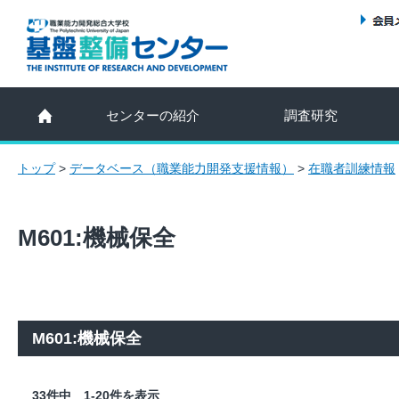
センターの紹介
調査研究
トップ
>
データベース（職業能力開発支援情報）
>
在職者訓練情報
M601:機械保全
M601:機械保全
33件中 1-20件を表示