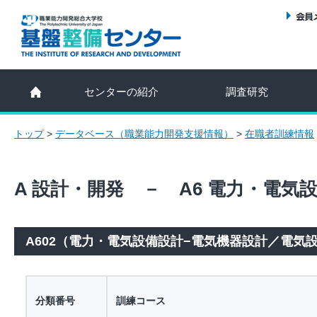
センターの紹介
調査研究
トップ
>
データベース（職業能力開発支援情報）
>
在職者訓練情報
A 設計・開発 － A6 電力・電気
A602（電力・電気設備設計−電気機器設計／電気
分類番号
訓練コース