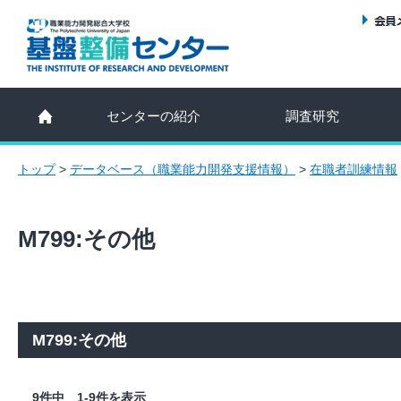
センターの紹介
調査研究
トップ
>
データベース（職業能力開発支援情報）
>
在職者訓練情報
M799:その他
M799:その他
9件中 1-9件を表示