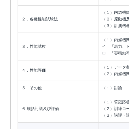
（１）内燃機
２．各種性能試験法
（２）原動機
（３）計測機
（１）内燃機
３．性能試験
イ．「馬力、
ロ．「容積効
（１）データ
４．性能評価
（２）内燃機
５．その他
（１）討論
（１）質疑応
６.統括討議及び評価
（２）訓練コ
（３）講評・