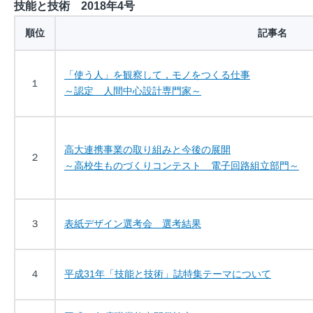
技能と技術 2018年4号
順位
記事名
「使う人」を観察して，モノをつくる仕事
１
～認定 人間中心設計専門家～
高大連携事業の取り組みと今後の展開
２
～高校生ものづくりコンテスト 電子回路組立部門～
３
表紙デザイン選考会 選考結果
４
平成31年「技能と技術」誌特集テーマについて