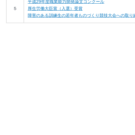
平成29年度職業能力開発論文コンクール
５
厚生労働大臣賞（入選）受賞
障害のある訓練生の若年者ものづくり競技大会への取り