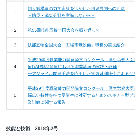
切り紙構造の力学応答を活かした用途展開への期待
１
－防災・減災分野を意識しながら－
２
第55回技能五輪全国大会を振り返って
３
技能五輪全国大会「工場電気設備」職種の競技紹介
平成29年度職業能力開発論文コンクール 厚生労働大臣
４
IoT/AR製品開発における職業訓練の実践・評価
〜アジャイル開発手法を応用した電気系訓練生によるグ
平成29年度職業能力開発論文コンクール 厚生労働大臣
５
幅広い特性を持つ受講生に対応するためのスキナー型プ
業訓練に関する報告
技能と技術 2018年2号