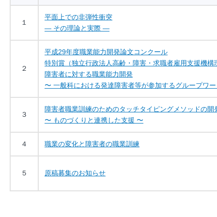
平面上での非弾性衝突
１
― その理論と実際 ―
平成29年度職業能力開発論文コンクール
特別賞（独立行政法人高齢・障害・求職者雇用支援機構
２
障害者に対する職業能力開発
〜 一般科における発達障害者等が参加するグループワー
障害者職業訓練のためのタッチタイピングメソッドの開
３
〜 ものづくりと連携した支援 〜
４
職業の変化と障害者の職業訓練
５
原稿募集のお知らせ