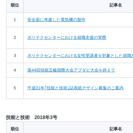
順位
記事名
１
安全面に考慮した電気柵の製作
２
ポリテクセンターにおける就職支援の実際
３
ポリテクセンターにおける女性受講者を対象とした就職
４
第44回技能五輪国際大会アブダビ大会を終えて
５
平成31年｢技能と技術｣誌表紙デザイン募集のご案内
技能と技術 2018年3号
順位
記事名