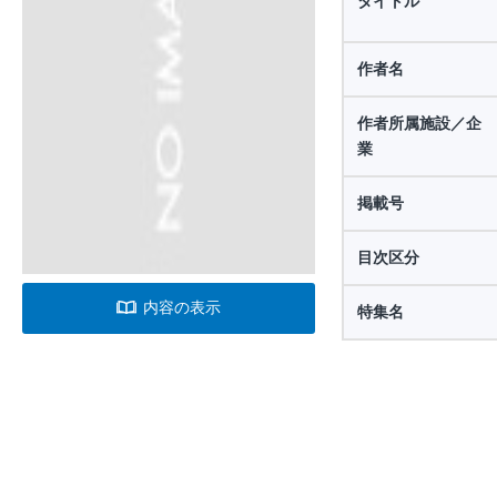
タイトル
作者名
作者所属施設／企
業
掲載号
目次区分
内容の表示
特集名