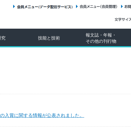
会員メニュー（データ配信サービス）
会員メニュー（会員管理）
報文誌・年報・
研究
技能と技術
その他の刊行物
」の入賞に関する情報が公表されました。