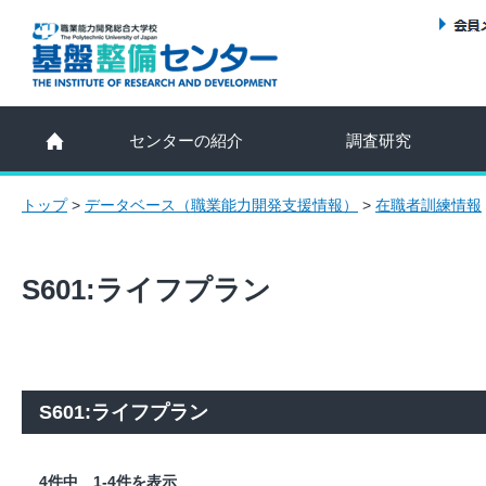
センターの紹介
調査研究
トップ
>
データベース（職業能力開発支援情報）
>
在職者訓練情報
S601:ライフプラン
S601:ライフプラン
4件中 1-4件を表示