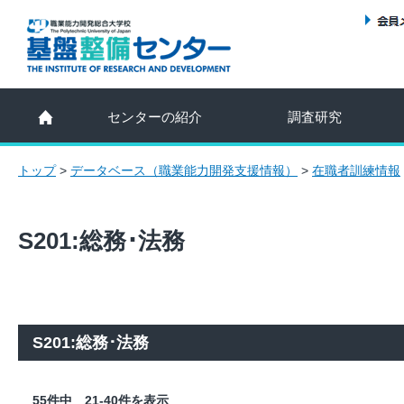
センターの紹介
調査研究
トップ
>
データベース（職業能力開発支援情報）
>
在職者訓練情報
S201:総務･法務
S201:総務･法務
55件中 21-40件を表示