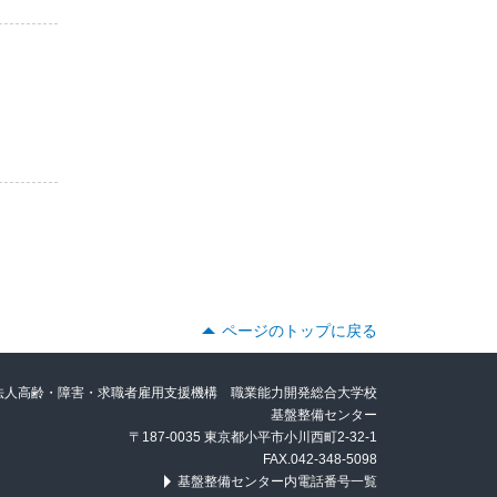
ページのトップに戻る
法人高齢・障害・求職者雇用支援機構 職業能力開発総合大学校
基盤整備センター
〒187-0035 東京都小平市小川西町2-32-1
FAX.042-348-5098
基盤整備センター内電話番号一覧