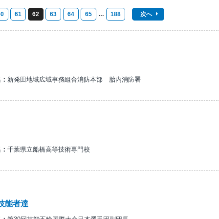
60
61
62
63
64
65
…
188
次へ
名：
新発田地域広域事務組合消防本部 胎内消防署
名：
千葉県立船橋高等技術専門校
技能者達