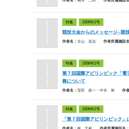
作者名：
梅津 二郎
作者所属施設
特集
2008年2号
競技大会からのメッセージ─競
作者名：
古山 辰志
作者所属施設
特集
2008年2号
第７回国際アビリンピック「電
務について
作者名：
窪田 政一・中谷 努
作
特集
2008年2号
「第７回国際アビリンピック」
作者名：
林 文彬
作者所属施設名