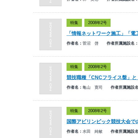
特集
2008年2号
「情報ネットワーク施工」「電
作者名：
菅沼 啓
作者所属施設名
特集
2008年2号
競技職種「CNCフライス盤」と
作者名：
亀山 寛司
作者所属施設
特集
2008年2号
国際アビリンピック競技大会で
作者名：
水田 純敏
作者所属施設