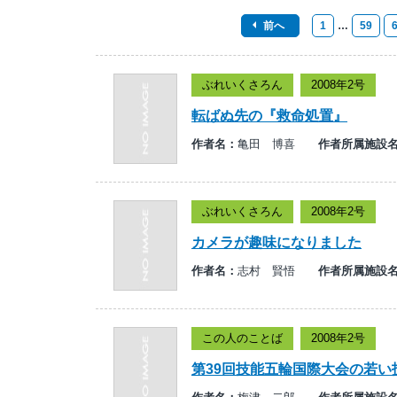
前へ
1
…
59
ぶれいくさろん
2008年2号
転ばぬ先の『救命処置』
作者名：
亀田 博喜
作者所属施設
ぶれいくさろん
2008年2号
カメラが趣味になりました
作者名：
志村 賢悟
作者所属施設
この人のことば
2008年2号
第39回技能五輪国際大会の若い