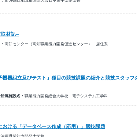
名：
第39回技能五輪国際大会日本選手団副団長
技取材記─
名：
高知センター（高知職業能力開発促進センター） 居住系
子機器組立及びテスト」種目の競技課題の紹介と競技スタッフ
者所属施設名：
職業能力開発総合大学校 電子システム工学科
における「データベース作成（応用）」競技課題
：
沖縄職業能力開発大学校