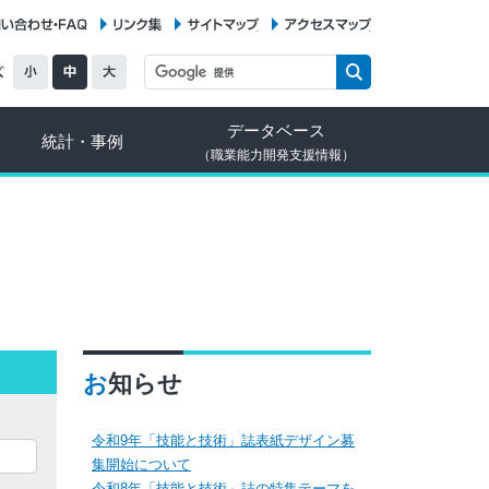
お問い合わせ・FAQ
リンク集
サイトマップ
アクセスマップ
データベース
統計・事例
（職業能力開発支援情報）
お知らせ
令和9年「技能と技術」誌表紙デザイン募
集開始について
令和8年「技能と技術」誌の特集テーマを