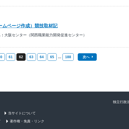
ームページ作成）競技取材記
名：
大阪センター（関西職業能力開発促進センター）
60
61
62
63
64
65
…
188
次へ
独立行政
当サイトについて
て
著作権・免責・リンク