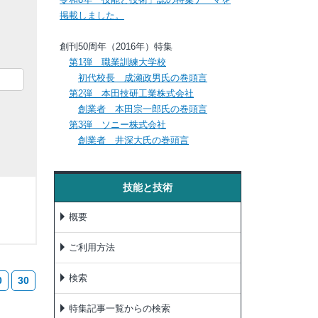
掲載しました。
創刊50周年（2016年）特集
第1弾 職業訓練大学校
初代校長 成瀬政男氏の巻頭言
第2弾 本田技研工業株式会社
創業者 本田宗一郎氏の巻頭言
第3弾 ソニー株式会社
創業者 井深大氏の巻頭言
技能と技術
概要
ご利用方法
検索
0
30
特集記事一覧からの検索