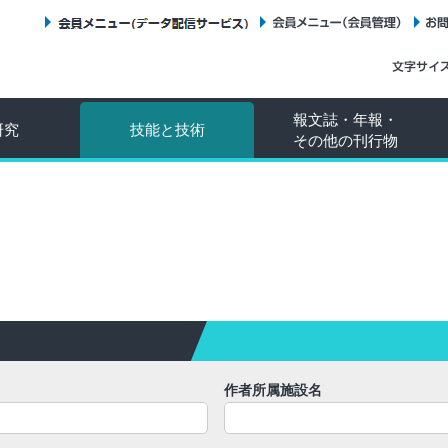
会員メニュー（データ配信サービス）
会員メニュー（会員管理）
報文誌・年報・
研究
技能と技術
その他の刊行物
作者所属施設名