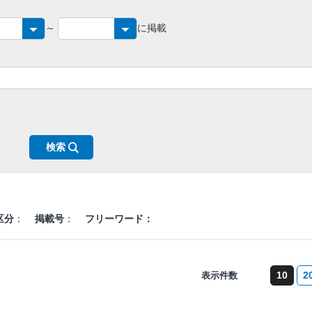
～
に掲載
区分
：
掲載号
：
フリーワード：
10
2
表示件数