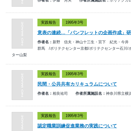
作者名：
伊藤 秀夫
作者所属施設名：
ポリテクカ
実践報告
1995年3号
意表の連続…「パンフレットの企画作成」研
作者名：
新野 信夫・神山十三生・宮下 紀光・今
群馬 /ポリテクセンター京都/ポリテクセンター石川/
ター山梨
実践報告
1995年3号
民間・公共共有カリキュラムについて
作者名：
相良祐司
作者所属施設名：
神奈川県立横
実践報告
1995年3号
認定職業訓練促進業務の実践について