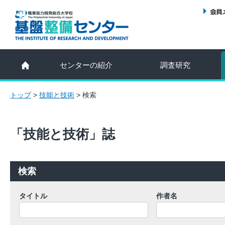
センターの紹介
調査研究
トップ
>
技能と技術
>
検索
「技能と技術」誌
検索
タイトル
作者名