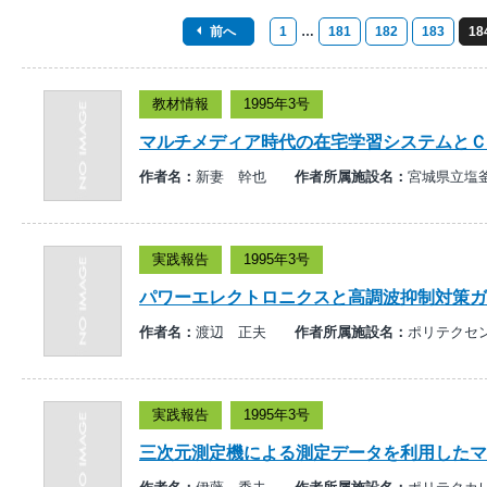
前へ
1
…
181
182
183
18
教材情報
1995年3号
マルチメディア時代の在宅学習システムとＣ
作者名：
新妻 幹也
作者所属施設名：
宮城県立塩
実践報告
1995年3号
パワーエレクトロニクスと高調波抑制対策ガ
作者名：
渡辺 正夫
作者所属施設名：
ポリテクセ
実践報告
1995年3号
三次元測定機による測定データを利用したマ