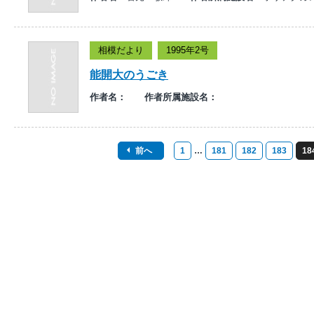
相模だより
1995年2号
能開大のうごき
作者名：
作者所属施設名：
前へ
1
…
181
182
183
18