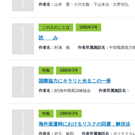
作者名：
山本 繁・小川文義・下山末治・久野光
この人のことば
1995年3号
読 み
作者名：
村瀬 勉
作者所属施設名：
中部職業能力
特集
1995年3号
国際協力にキラリと光るこの一冊
作者名：
財)海外職業訓練協会
作者所属施設名：
特集
1995年3号
海外派遣時におけるリスクの回避，解決法
作者名：
岩元 敏郎
作者所属施設名：
ポリテクカ