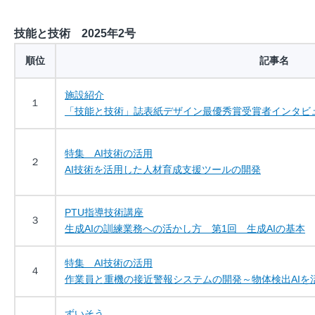
技能と技術 2025年2号
順位
記事名
施設紹介
１
「技能と技術」誌表紙デザイン最優秀賞受賞者インタビ
特集 AI技術の活用
２
AI技術を活用した人材育成支援ツールの開発
PTU指導技術講座
３
生成AIの訓練業務への活かし方 第1回 生成AIの基本
特集 AI技術の活用
４
作業員と重機の接近警報システムの開発～物体検出AIを
ずいそう