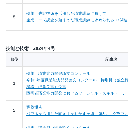
特集 先端技術を活用した職業訓練に向けて
５
企業ニーズ調査を踏まえた職業訓練に求められるDX関
技能と技術 2024年4号
順位
記事名
特集 職業能力開発論文コンクール
令和5年度職業能力開発論文コンクール 特別賞（独立
１
機構 理事長賞）受賞
障害者職業能力開発におけるソーシャル・スキル・トレ
実践報告
２
パワポを活用した聞き手を動かす技術 第3回 グラフ
特集 職業能力開発論文コンクール