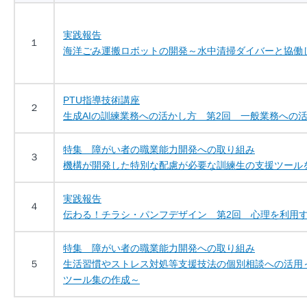
実践報告
１
海洋ごみ運搬ロボットの開発～水中清掃ダイバーと協働
PTU指導技術講座
２
生成AIの訓練業務への活かし方 第2回 一般業務への
特集 障がい者の職業能力開発への取り組み
３
機構が開発した特別な配慮が必要な訓練生の支援ツール
実践報告
４
伝わる！チラシ・パンフデザイン 第2回 心理を利用
特集 障がい者の職業能力開発への取り組み
５
生活習慣やストレス対処等支援技法の個別相談への活用
ツール集の作成～