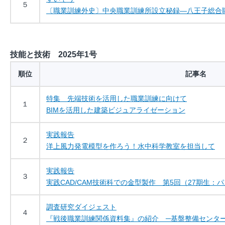
５
〔職業訓練外史〕中央職業訓練所設立秘録―八王子総合
技能と技術 2025年1号
順位
記事名
特集 先端技術を活用した職業訓練に向けて
１
BIMを活用した建築ビジュアライゼーション
実践報告
２
洋上風力発電模型を作ろう！水中科学教室を担当して
実践報告
３
実践CAD/CAM技術科での金型製作 第5回（27期生：
調査研究ダイジェスト
４
『戦後職業訓練関係資料集』の紹介 ─基盤整備センター 