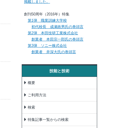
掲載しました。
創刊50周年（2016年）特集
第1弾 職業訓練大学校
初代校長 成瀬政男氏の巻頭言
第2弾 本田技研工業株式会社
創業者 本田宗一郎氏の巻頭言
第3弾 ソニー株式会社
創業者 井深大氏の巻頭言
技能と技術
概要
ご利用方法
検索
特集記事一覧からの検索