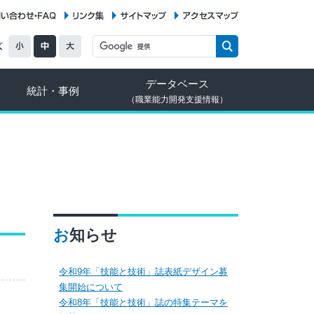
お問い合わせ・FAQ
リンク集
サイトマップ
アクセスマップ
データベース
統計・事例
（職業能力開発支援情報）
お知らせ
令和9年「技能と技術」誌表紙デザイン募
集開始について
令和8年「技能と技術」誌の特集テーマを