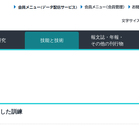
会員メニュー（データ配信サービス）
会員メニュー（会員管理）
報文誌・年報・
研究
技能と技術
その他の刊行物
した訓練