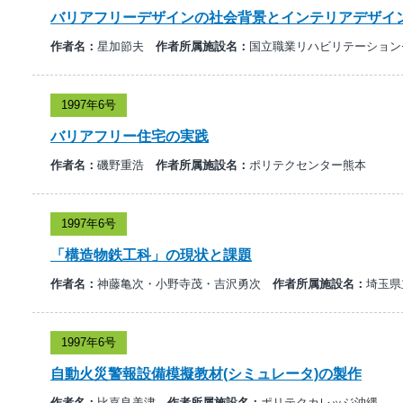
バリアフリーデザインの社会背景とインテリアデザイ
作者名：
星加節夫
作者所属施設名：
国立職業リハビリテーション
1997年6号
バリアフリー住宅の実践
作者名：
磯野重浩
作者所属施設名：
ポリテクセンター熊本
1997年6号
「構造物鉄工科」の現状と課題
作者名：
神藤亀次・小野寺茂・吉沢勇次
作者所属施設名：
埼玉県
1997年6号
自動火災警報設備模擬教材(シミュレータ)の製作
作者名：
比嘉良美津
作者所属施設名：
ポリテクカレッジ沖縄