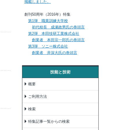
掲載しました。
創刊50周年（2016年）特集
第1弾 職業訓練大学校
初代校長 成瀬政男氏の巻頭言
第2弾 本田技研工業株式会社
創業者 本田宗一郎氏の巻頭言
第3弾 ソニー株式会社
創業者 井深大氏の巻頭言
技能と技術
概要
ご利用方法
検索
特集記事一覧からの検索