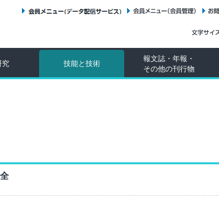
会員メニュー（データ配信サービス）
会員メニュー（会員管理）
報文誌・年報・
研究
技能と技術
その他の刊行物
全