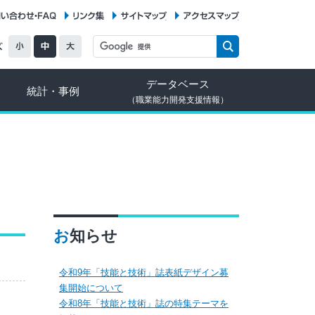
お問い合わせ・FAQ
リンク集
サイトマップ
アクセスマップ
データベース
統計・事例
（職業能力開発支援情報）
お知らせ
令和9年「技能と技術」誌表紙デザイン募
集開始について
令和8年「技能と技術」誌の特集テーマを