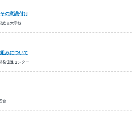
その意識付け
発総合大学校
組みについて
開発促進センター
五合