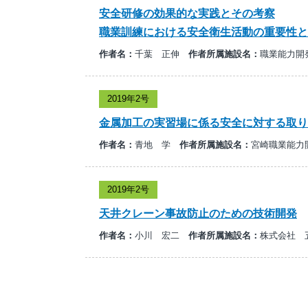
安全研修の効果的な実践とその考察
職業訓練における安全衛生活動の重要性と
作者名：
千葉 正伸
作者所属施設名：
職業能力開
2019年2号
金属加工の実習場に係る安全に対する取り
作者名：
青地 学
作者所属施設名：
宮崎職業能力
2019年2号
天井クレーン事故防止のための技術開発
作者名：
小川 宏二
作者所属施設名：
株式会社 