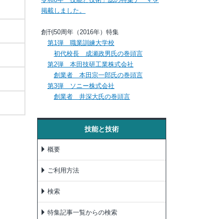
掲載しました。
創刊50周年（2016年）特集
第1弾 職業訓練大学校
初代校長 成瀬政男氏の巻頭言
第2弾 本田技研工業株式会社
創業者 本田宗一郎氏の巻頭言
第3弾 ソニー株式会社
創業者 井深大氏の巻頭言
技能と技術
概要
ご利用方法
検索
特集記事一覧からの検索