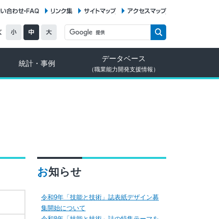
お問い合わせ・FAQ
リンク集
サイトマップ
アクセスマップ
データベース
統計・事例
（職業能力開発支援情報）
お知らせ
令和9年「技能と技術」誌表紙デザイン募
集開始について
令和8年「技能と技術」誌の特集テーマを