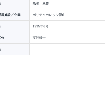
名
幾瀬 康史
所属施設／企業
ポリテクカレッジ福山
号
1995年6号
区分
実践報告
名