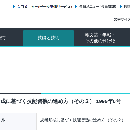
会員メニュー（データ配信サービス）
会員メニュー（会員管理）
報文誌・年報・
研究
技能と技術
その他の刊行物
成に基づく技能習熟の進め方（その２） 1995年6号
トル
思考形成に基づく技能習熟の進め方（その２）