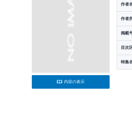
作者
作者
掲載
目次
特集
内容の表示