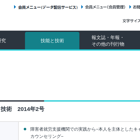
会員メニュー（データ配信サービス）
会員メニュー（会員管理）
報文誌・年報・
研究
技能と技術
その他の刊行物
技術 2014年2号
障害者就労支援機関での実践から−本人を主体としたキ
カウンセリング−