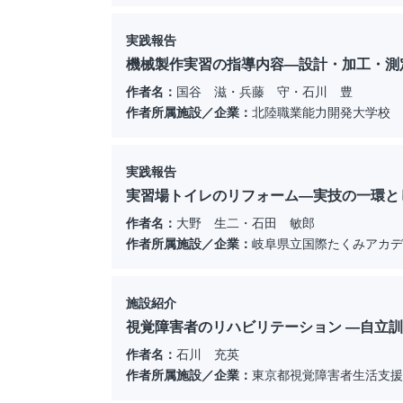
実践報告
機械製作実習の指導内容―設計・加工・測
作者名：
国谷 滋・兵藤 守・石川 豊
作者所属施設／企業：
北陸職業能力開発大学校 
実践報告
実習場トイレのリフォーム―実技の一環と
作者名：
大野 生二・石田 敏郎
作者所属施設／企業：
岐阜県立国際たくみアカデ
施設紹介
視覚障害者のリハビリテーション ―自立
作者名：
石川 充英
作者所属施設／企業：
東京都視覚障害者生活支援