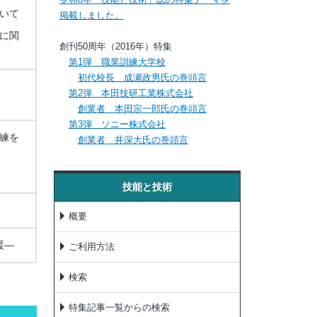
いて
掲載しました。
に関
創刊50周年（2016年）特集
第1弾 職業訓練大学校
初代校長 成瀬政男氏の巻頭言
第2弾 本田技研工業株式会社
創業者 本田宗一郎氏の巻頭言
第3弾 ソニー株式会社
練を
創業者 井深大氏の巻頭言
技能と技術
概要
援―
ご利用方法
検索
特集記事一覧からの検索