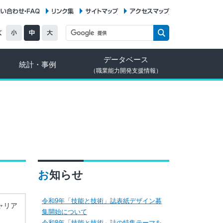
お問い合わせ・FAQ
リンク集
サイトマップ
アクセスマップ
データベース
統計・事例
（職業能力開発支援情報）
お知らせ
令和9年「技能と技術」誌表紙デザイン募
ャリア
集開始について
令和8年「技能と技術」誌の特集テーマを