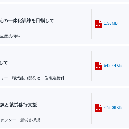
定の一体化訓練を目指して―
1.35MB
生産技術科
して―
643.44KB
ミー 職業能力開発校 住宅建築科
訓練と就労移行支援―
475.08KB
センター 就労支援課