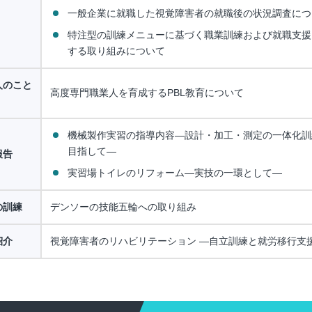
一般企業に就職した視覚障害者の就職後の状況調査につ
特注型の訓練メニューに基づく職業訓練および就職支援
する取り組みについて
人のこと
高度専門職業人を育成するPBL教育について
機械製作実習の指導内容―設計・加工・測定の一体化訓
目指して―
報告
実習場トイレのリフォーム―実技の一環として―
の訓練
デンソーの技能五輪への取り組み
紹介
視覚障害者のリハビリテーション ―自立訓練と就労移行支