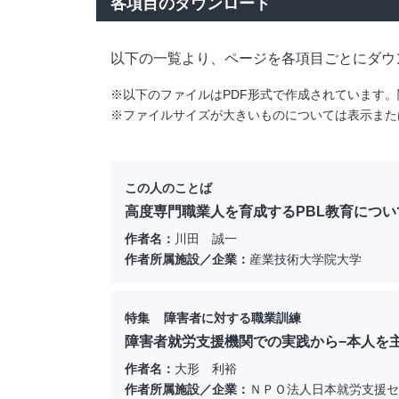
各項目のダウンロード
以下の一覧より、ページを各項目ごとにダウ
※以下のファイルはPDF形式で作成されています。閲覧・
※ファイルサイズが大きいものについては表示また
この人のことば
高度専門職業人を育成するPBL教育につい
作者名：
川田 誠一
作者所属施設／企業：
産業技術大学院大学
特集 障害者に対する職業訓練
障害者就労支援機関での実践から−本人を
作者名：
大形 利裕
作者所属施設／企業：
ＮＰＯ法人日本就労支援セ