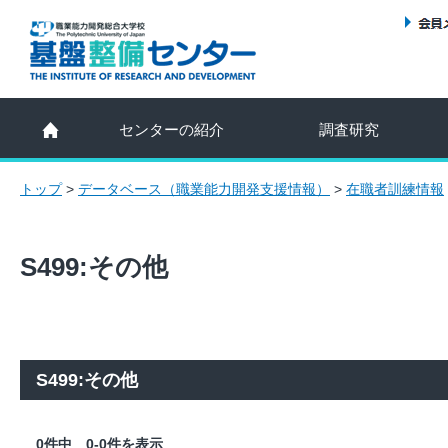
センターの紹介
調査研究
トップ
>
データベース（職業能力開発支援情報）
>
在職者訓練情報
S499:その他
S499:その他
0件中 0-0件を表示