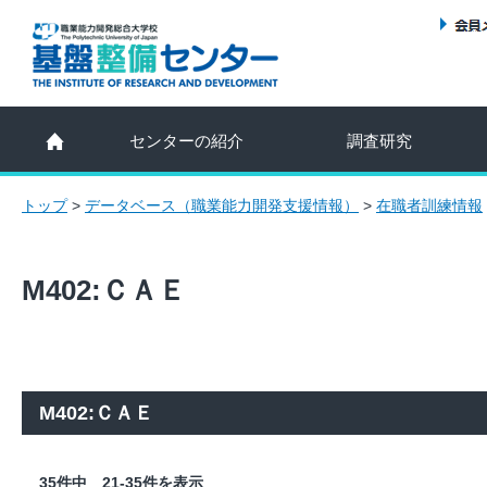
センターの紹介
調査研究
トップ
>
データベース（職業能力開発支援情報）
>
在職者訓練情報
M402:ＣＡＥ
M402:ＣＡＥ
35件中 21-35件を表示