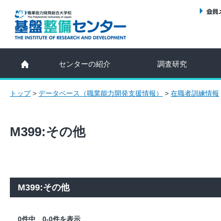
センターの紹介
調査研究
トップ
>
データベース（職業能力開発支援情報）
>
在職者訓練情報
M399:その他
M399:その他
0件中 0-0件を表示