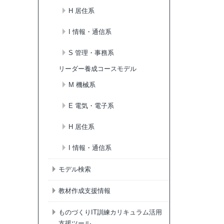
H 居住系
I 情報・通信系
S 管理・事務系
リーダー養成コースモデル
M 機械系
E 電気・電子系
H 居住系
I 情報・通信系
モデル検索
教材作成支援情報
ものづくりIT訓練カリキュラム活用
支援ツール