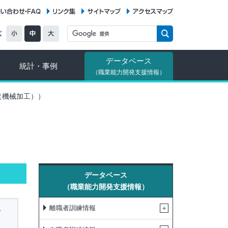
お問い合わせ・FAQ
リンク集
サイトマップ
アクセスマップ
データベース
統計・事例
（職業能力開発支援情報）
他（機械加工））
データベース
（職業能力開発支援情報）
離職者訓練情報
・