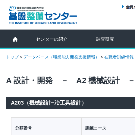
センターの紹介
調査研究
トップ
>
データベース（職業能力開発支援情報）
>
在職者訓練情報
A 設計・開発 － A2 機械設計 －
A203（機械設計−冶工具設計）
分類番号
訓練コース