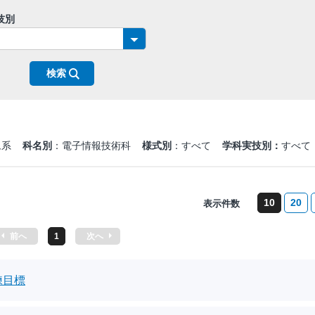
技別
ム系
科名別
：電子情報技術科
様式別
：すべて
学科実技別：
すべて
10
20
表示件数
前へ
1
次へ
練目標