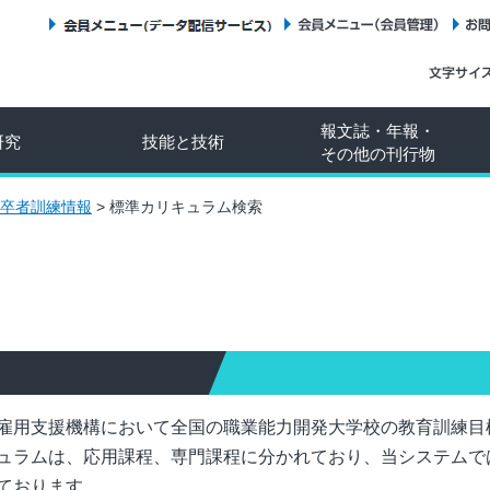
会員メニュー（データ配信サービス）
会員メニュー（会員管理）
報文誌・年報・
研究
技能と技術
その他の刊行物
卒者訓練情報
>
標準カリキュラム検索
雇用支援機構において全国の職業能力開発大学校の教育訓練目
ュラムは、応用課程、専門課程に分かれており、当システムで
ております。