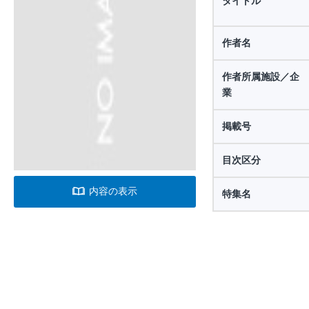
タイトル
作者名
作者所属施設／企
業
掲載号
目次区分
内容の表示
特集名