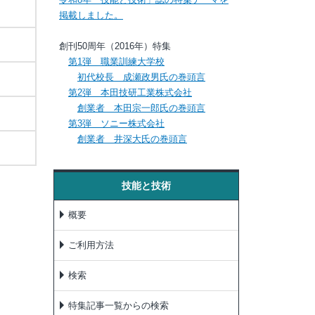
掲載しました。
創刊50周年（2016年）特集
第1弾 職業訓練大学校
初代校長 成瀬政男氏の巻頭言
第2弾 本田技研工業株式会社
創業者 本田宗一郎氏の巻頭言
第3弾 ソニー株式会社
創業者 井深大氏の巻頭言
技能と技術
概要
ご利用方法
検索
特集記事一覧からの検索