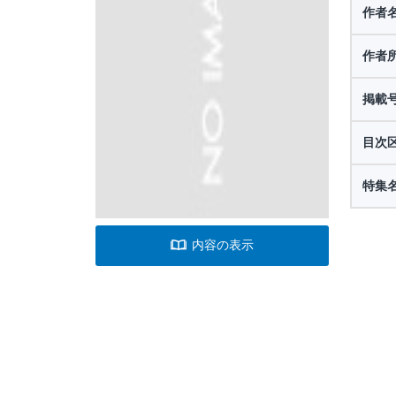
作者
作者
掲載
目次
特集
内容の表示