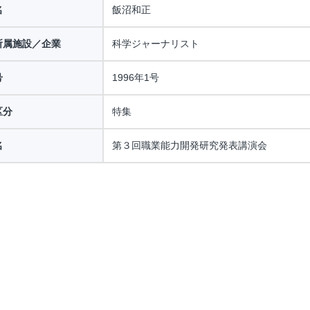
名
飯沼和正
所属施設／企業
科学ジャーナリスト
号
1996年1号
区分
特集
名
第３回職業能力開発研究発表講演会