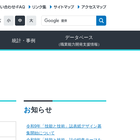
お問い合わせ・FAQ
リンク集
サイトマップ
アクセスマップ
データベース
統計・事例
（職業能力開発支援情報）
お知らせ
令和9年「技能と技術」誌表紙デザイン募
集開始について
令和8年「技能と技術」誌の特集テーマを