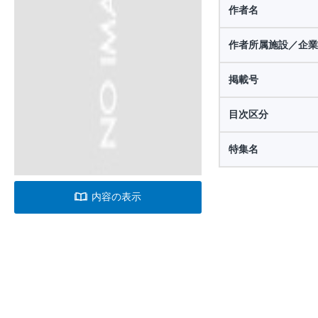
作者名
作者所属施設／企業
掲載号
目次区分
特集名
内容の表示