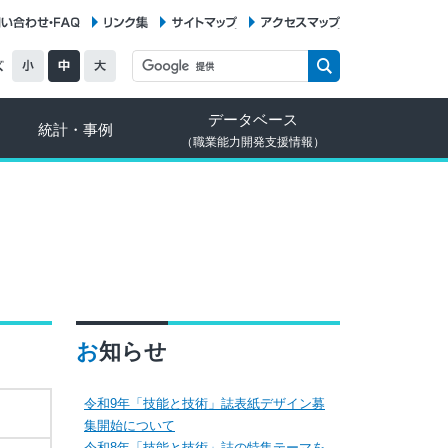
お問い合わせ・FAQ
リンク集
サイトマップ
アクセスマップ
データベース
統計・事例
（職業能力開発支援情報）
お知らせ
令和9年「技能と技術」誌表紙デザイン募
集開始について
令和8年「技能と技術」誌の特集テーマを