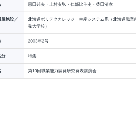
名
恩田邦夫・上村友弘・仁部比斗史・柴田清孝
所属施設／
北海道ポリテクカレッジ 生産システム系（北海道職業
発大学校）
号
2003年2号
区分
特集
名
第10回職業能力開発研究発表講演会