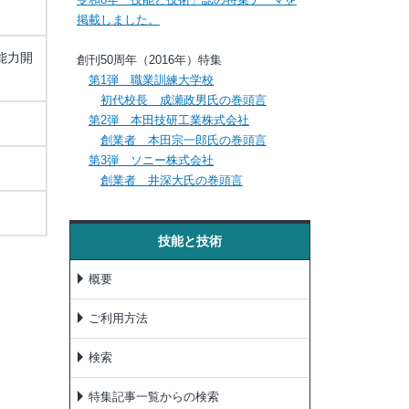
掲載しました。
能力開
創刊50周年（2016年）特集
第1弾 職業訓練大学校
初代校長 成瀬政男氏の巻頭言
第2弾 本田技研工業株式会社
創業者 本田宗一郎氏の巻頭言
第3弾 ソニー株式会社
創業者 井深大氏の巻頭言
技能と技術
概要
ご利用方法
検索
特集記事一覧からの検索