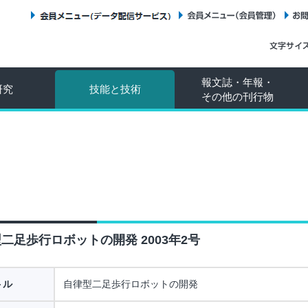
会員メニュー（データ配信サービス）
会員メニュー（会員管理）
報文誌・年報・
研究
技能と技術
その他の刊行物
二足歩行ロボットの開発 2003年2号
トル
自律型二足歩行ロボットの開発