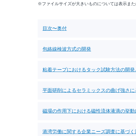
※ファイルサイズが大きいものについては表示また
目次〜奥付
包絡線検波方式の開発
粘着テープにおけるタック試験方法の開発
平面研削によるセラミックスの曲げ強さに
磁場の作用下における磁性流体液滴の挙動
港湾労働に関する企業ニーズ調査に基づく