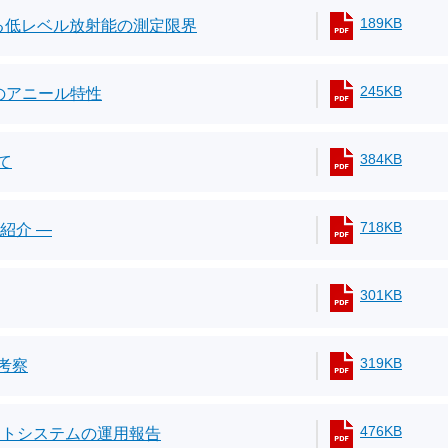
189KB
による低レベル放射能の測定限界
245KB
のアニール特性
384KB
て
718KB
紹介 ―
301KB
319KB
考察
476KB
ストシステムの運用報告