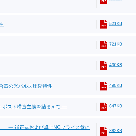
521KB
性
721KB
430KB
495KB
合器の光パルス圧縮特性
647KB
 ポスト構造主義を踏まえて ―
 ― 補正式および卓上NCフライス盤に
382KB