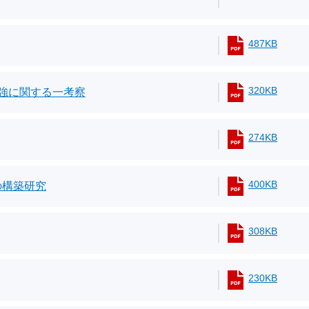
487KB
320KB
補強に関する一考察
274KB
400KB
ムの構築研究
308KB
230KB