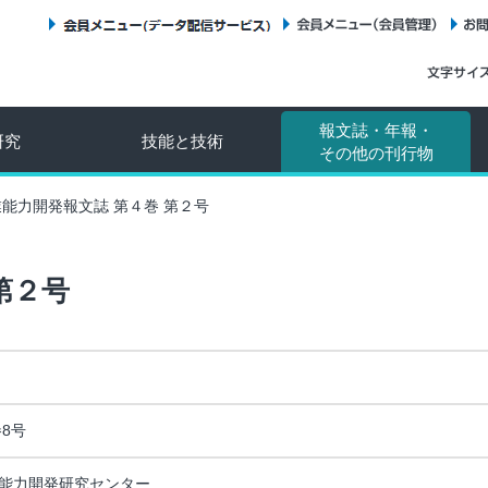
会員メニュー（データ配信サービス）
会員メニュー（会員管理）
報文誌・年報・
研究
技能と技術
その他の刊行物
能力開発報文誌 第４巻 第２号
第２号
8号
能力開発研究センター