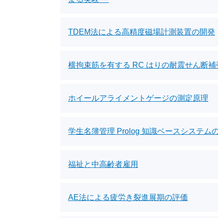
TDEM法による高精度磁場計測装置の開発
横拘束筋を有する RC はりの耐震せん断
ホイールアライメントゲージの測定原理
学生名簿管理 Prolog 知識ベースシステ
福祉と中高齢者雇用
AE法による疲労き裂進展期の評価