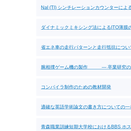
NaI (Tl) シンチレーションカウンター
ダイナミックミキシング法によるITO薄膜
省エネ車の走行パターンと走行抵抗につい
腕相撲ゲーム機の製作 ― 卒業研究の
コンパイラ制作のための教材開発
適確な英語学術論文の書き方についての一
青森職業訓練短期大学校におけるBBS ホ