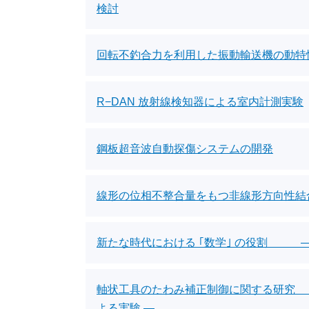
検討
回転不釣合力を利用した振動輸送機の動特
R−DAN 放射線検知器による室内計測実験
鋼板超音波自動探傷システムの開発
線形の位相不整合量をもつ非線形方向性結
新たな時代における ｢数学｣ の役割 ―
軸状工具のたわみ補正制御に関する研究
よる実験 ―