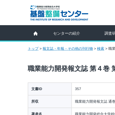
センターの紹介
調査
トップ
>
報文誌・年報・その他の刊行物
>
検索
>
職業
職業能力開発報文誌 第４巻 
文書ID
357
所収
職業能力開発報文誌 通巻
著者名
職業能力開発総合大学校