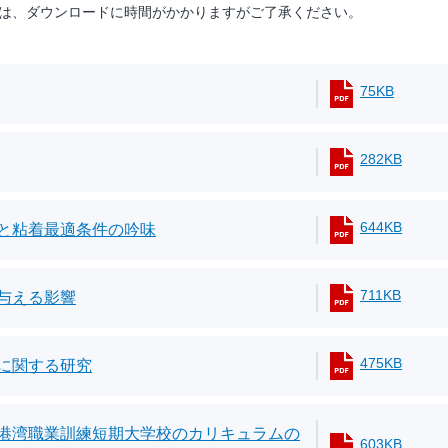
は、ダウンロードに時間がかかりますがご了承ください。
75KB
282KB
644KB
と粘着最適条件の吟味
711KB
与える影響
475KB
に関する研究
港湾職業訓練短期大学校のカリキュラムの
603KB