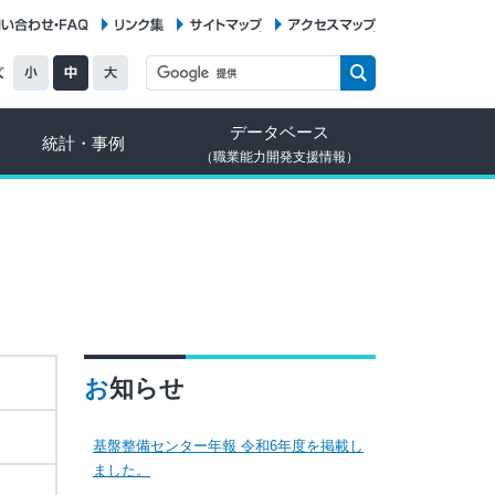
お問い合わせ・FAQ
リンク集
サイトマップ
アクセスマップ
データベース
統計・事例
（職業能力開発支援情報）
お知らせ
基盤整備センター年報 令和6年度を掲載し
ました。