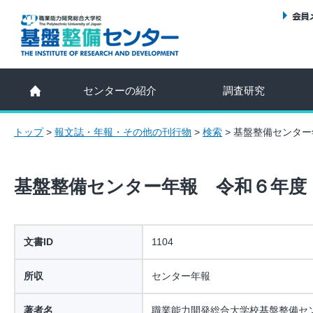
センターの紹介
調査研究
トップ
>
報文誌・年報・その他の刊行物
>
検索
>
基盤整備センター
基盤整備センター年報 令和６年度
文書ID
1104
所収
センター年報
著者名
職業能力開発総合大学校基盤整備セ