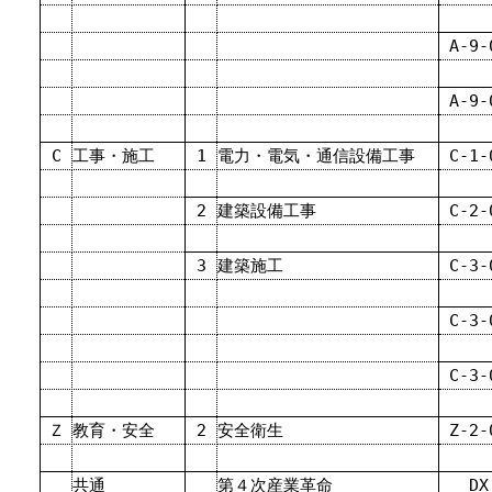
A-9-
A-9-
C
工事・施工
1
電力・電気・通信設備工事
C-1-
2
建築設備工事
C-2-
3
建築施工
C-3-
C-3-
C-3-
Ｚ
教育・安全
2
安全衛生
Z-2-
共通
第４次産業革命
DX