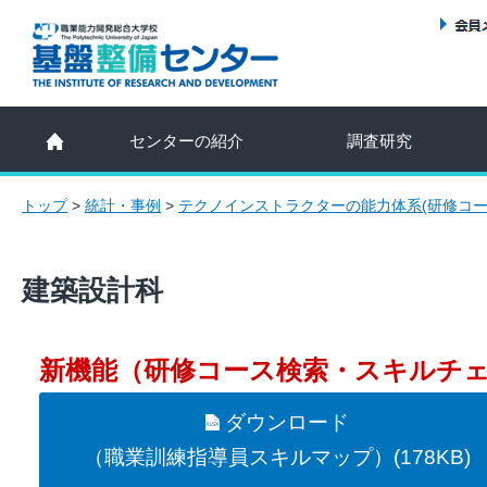
センターの紹介
調査研究
トップ
>
統計・事例
>
テクノインストラクターの能力体系(研修コー
建築設計科
新機能（研修コース検索・スキルチ
ダウンロード
（職業訓練指導員スキルマップ）(178KB)