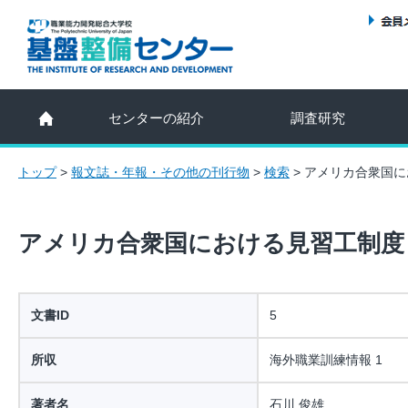
センターの紹介
調査研究
トップ
>
報文誌・年報・その他の刊行物
>
検索
>
アメリカ合衆国に
アメリカ合衆国における見習工制度
文書ID
5
所収
海外職業訓練情報 1
著者名
石川 俊雄