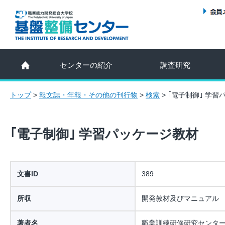
センターの紹介
調査研究
トップ
>
報文誌・年報・その他の刊行物
>
検索
>
｢電子制御｣ 学習
｢電子制御｣ 学習パッケージ教材
文書ID
389
所収
開発教材及びマニュアル
著者名
職業訓練研修研究センタ