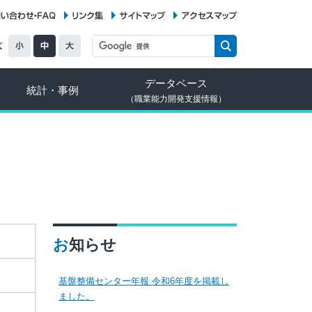
お問い合わせ・FAQ
リンク集
サイトマップ
アクセスマップ
データベース
統計・事例
（職業能力開発支援情報）
お知らせ
基盤整備センター年報 令和6年度を掲載し
ました。