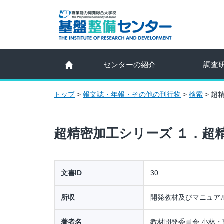
センターの紹介
調査
トップ
>
報文誌・年報・その他の刊行物
>
検索
>
超
超精密加工シリーズ １．超
文書ID
30
所収
開発教材及びマニュア
著者名
教材開発委員会 小林・