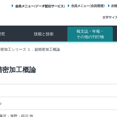
会員メニュー（データ配信サービス）
会員メニュー（会員管理）
報文誌・年報・
研究
技能と技術
その他の刊行物
精密加工シリーズ １．超精密加工概論
精密加工概論
ル
藤沢・海野・稲川 他