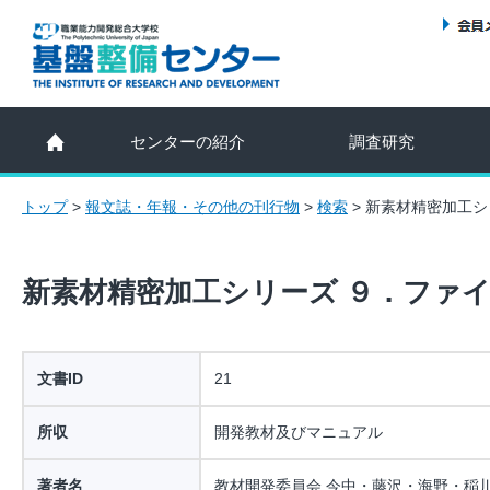
センターの紹介
調査研究
トップ
>
報文誌・年報・その他の刊行物
>
検索
>
新素材精密加工シ
新素材精密加工シリーズ ９．ファ
文書ID
21
所収
開発教材及びマニュアル
著者名
教材開発委員会 今中・藤沢・海野・稲川