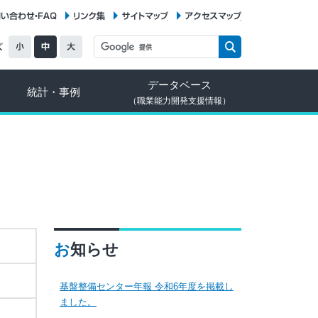
お問い合わせ・FAQ
リンク集
サイトマップ
アクセスマップ
データベース
統計・事例
（職業能力開発支援情報）
お知らせ
基盤整備センター年報 令和6年度を掲載し
ました。