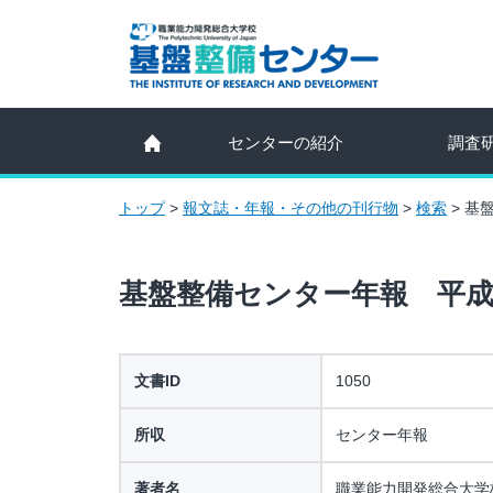
センターの紹介
調査
トップ
>
報文誌・年報・その他の刊行物
>
検索
>
基
基盤整備センター年報 平成
文書ID
1050
所収
センター年報
著者名
職業能力開発総合大学