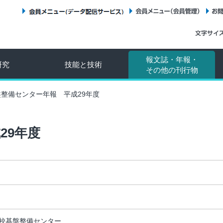
会員メニュー（データ配信サービス）
会員メニュー（会員管理）
報文誌・年報・
研究
技能と技術
その他の刊行物
盤整備センター年報 平成29年度
29年度
校基盤整備センター