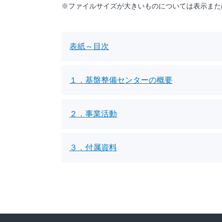
※ファイルサイズが大きいものについては表示また
表紙～目次
１．基盤整備センターの概要
２．事業活動
３．付属資料