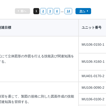
前へ
1
2
3
4
…
14
次へ
到達目標
ユニット番号
MU106-0150-1
元にて立体図形の作図を行える技能及び関連知識を
する。
MU106-X160-1
MU401-0170-2
MU106-0090-2
演習を通じて、製図の規格に則した図面作成の技能
MU106-0100-2
関連知識を習得する。