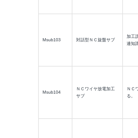
加工
Msub103
対話型ＮＣ旋盤サブ
連知
ＮＣワイヤ放電加工
ＮＣ
Msub104
サブ
る。