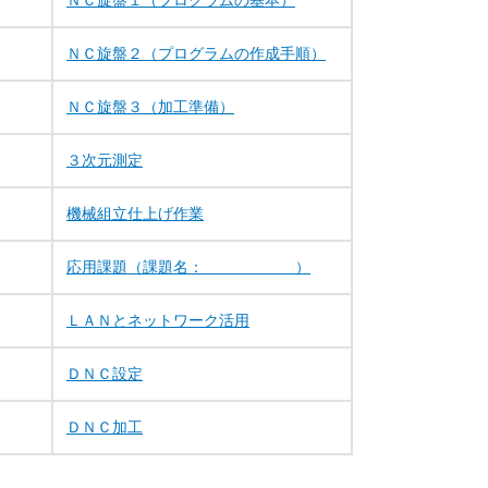
ＮＣ旋盤１（プログラムの基本）
ＮＣ旋盤２（プログラムの作成手順）
ＮＣ旋盤３（加工準備）
３次元測定
機械組立仕上げ作業
応用課題（課題名： ）
ＬＡＮとネットワーク活用
ＤＮＣ設定
ＤＮＣ加工