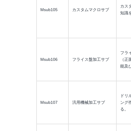
カス
Msub105
カスタムマクロサブ
知識
フラ
Msub106
フライス盤加工サブ
（正
能及
ドリ
Msub107
汎用機械加工サブ
ング
る。