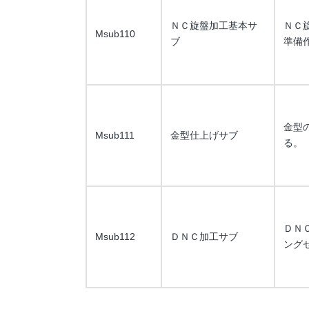
ＮＣ旋盤加工基本サ
ＮＣ
Msub110
ブ
準備
金型
Msub111
金型仕上げサブ
る。
ＤＮ
Msub112
ＤＮＣ加工サブ
ング