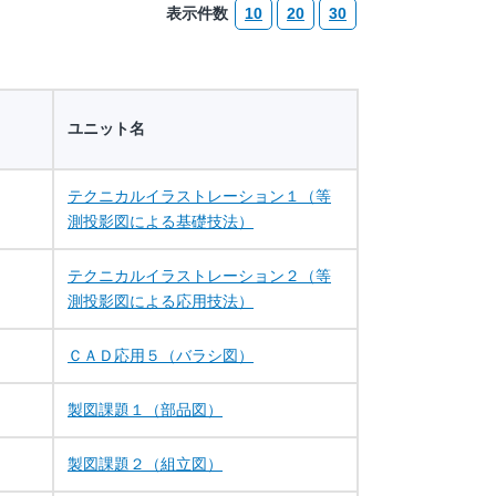
表示件数
10
20
30
ユニット名
テクニカルイラストレーション１（等
測投影図による基礎技法）
テクニカルイラストレーション２（等
測投影図による応用技法）
ＣＡＤ応用５（バラシ図）
製図課題１（部品図）
製図課題２（組立図）