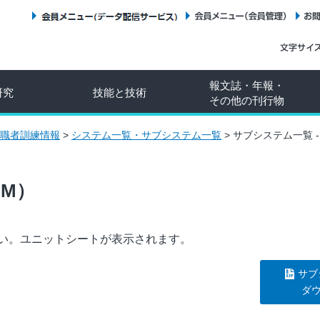
会員メニュー（データ配信サービス）
会員メニュー（会員管理）
報文誌・年報・
研究
技能と技術
その他の刊行物
職者訓練情報
>
システム一覧・サブシステム一覧
>
サブシステム一覧 -
（M）
い。ユニットシートが表示されます。
サブ
ダ