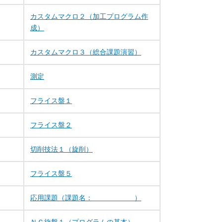
カスタムマクロ２（加工プログラム作
成）
カスタムマクロ３（総合課題演習）
測定
フライス盤１
フライス盤２
切削技法１（旋削）
フライス盤５
応用課題（課題名： ）