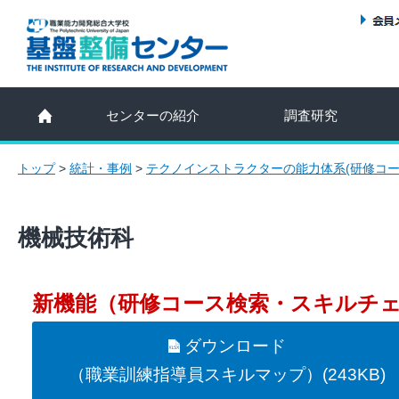
センターの紹介
調査研究
トップ
>
統計・事例
>
テクノインストラクターの能力体系(研修コー
機械技術科
新機能（研修コース検索・スキルチ
ダウンロード
（職業訓練指導員スキルマップ）(243KB)