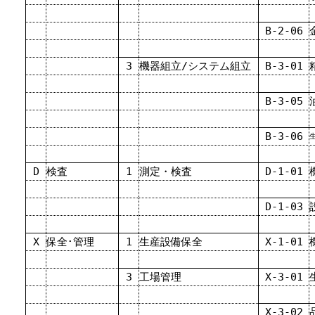
B-2-06
3
機器組立/システム組立
B-3-01
B-3-05
B-3-06
D
検査
1
測定・検査
D-1-01
D-1-03
X
保全･管理
1
生産設備保全
X-1-01
3
工場管理
X-3-01
X-3-02