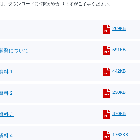
は、ダウンロードに時間がかかりますがご了承ください。
269KB
591KB
開発について
442KB
資料１
230KB
資料２
370KB
資料３
1763KB
資料４