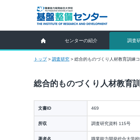
センターの紹介
調査
トップ
>
調査研究
>
総合的ものづくり人材教育訓練コ
総合的ものづくり人材教育
文書ID
469
所収
調査研究資料 115号
著者名
職業能力開発総合大学校