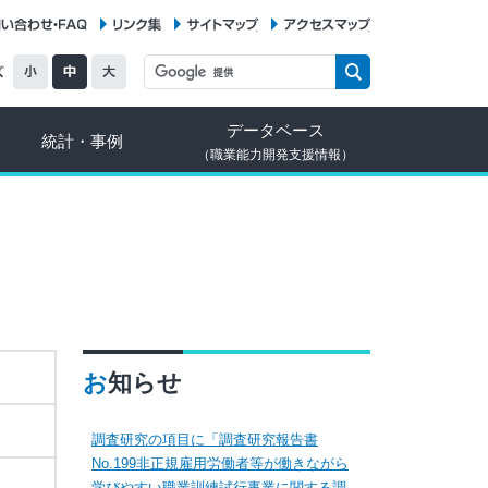
お問い合わせ・FAQ
リンク集
サイトマップ
アクセスマップ
データベース
統計・事例
（職業能力開発支援情報）
お知らせ
調査研究の項目に「調査研究報告書
No.199非正規雇用労働者等が働きながら
学びやすい職業訓練試行事業に関する調