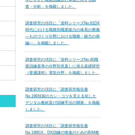
査・分析」を掲載しました。
調査研究の項目に「資料シリーズNo.81DX
時代における職務別職業能力の体系の整備
―ものづくり分野における職務・能力の再
編―」を掲載しました。
調査研究の項目に「資料シリーズNo.80職
業訓練基準の分野別見直しに係る基礎研究
（普通課程）電気分野」を掲載しました。
調査研究の項目に「調査研究報告書
No.196技能のカン・コツを見える化した
デジタル教材及び訓練手法の開発」を掲載
しました。
調査研究の項目に「調査研究報告書
No.198GX、DX訓練の推進のためのBIM教