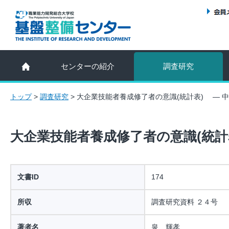
センターの紹介
調査研究
トップ
>
調査研究
>
大企業技能者養成修了者の意識(統計表) ― 中
大企業技能者養成修了者の意識(統計表
文書ID
174
所収
調査研究資料 ２４号
著者名
泉 輝孝