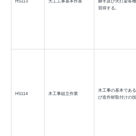
HS113
大工工事基本作業
継手及び火打梁各
習得する。
木工事の基本であ
HS114
木工事組立作業
び造作材取付けの