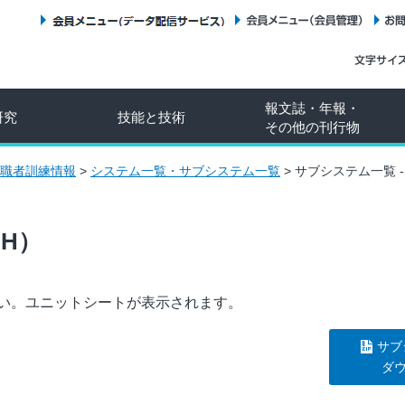
会員メニュー（データ配信サービス）
会員メニュー（会員管理）
報文誌・年報・
研究
技能と技術
その他の刊行物
職者訓練情報
>
システム一覧・サブシステム一覧
>
サブシステム一覧 -
（H）
い。ユニットシートが表示されます。
サブ
ダ