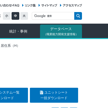
お問い合わせ・FAQ
リンク集
サイトマップ
アクセスマップ
データベース
統計・事例
（職業能力開発支援情報）
 居住系（H）
システム一覧
ユニットシート
ウンロード
一括ダウンロード