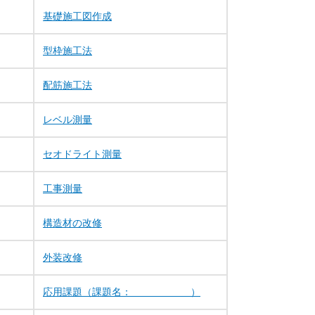
基礎施工図作成
型枠施工法
配筋施工法
レベル測量
セオドライト測量
工事測量
構造材の改修
外装改修
応用課題（課題名： ）