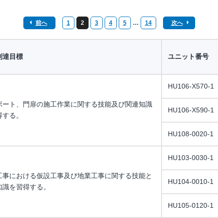
前へ
1
2
3
4
5
…
14
次へ
到達目標
ユニット番号
HU106-X570-1
ポート、門扉の施工作業に関する技能及び関連知識
HU106-X590-1
得する。
HU108-0020-1
HU103-0030-1
工事における仮設工事及び地業工事に関する技能と
HU104-0010-1
知識を習得する。
HU105-0120-1