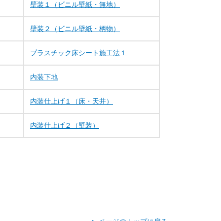
壁装１（ビニル壁紙・無地）
壁装２（ビニル壁紙・柄物）
プラスチック床シート施工法１
内装下地
内装仕上げ１（床・天井）
内装仕上げ２（壁装）