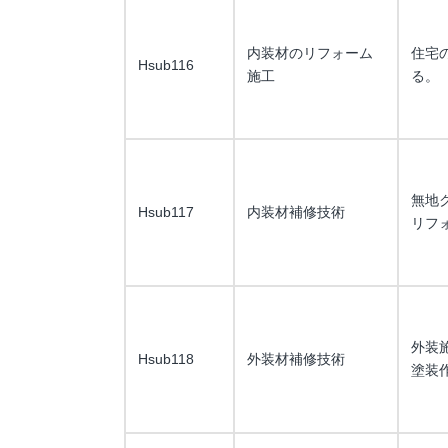
内装材のリフォーム
住宅
Hsub116
施工
る。
無地
Hsub117
内装材補修技術
リフ
外装
Hsub118
外装材補修技術
塗装