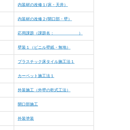
内装材の改修１(床・天井）
内装材の改修２(開口部・壁）
応用課題（課題名： ）
壁装１（ビニル壁紙・無地）
プラスチック床タイル施工法１
カーペット施工法１
外装施工（外壁の乾式工法）
開口部施工
外装塗装