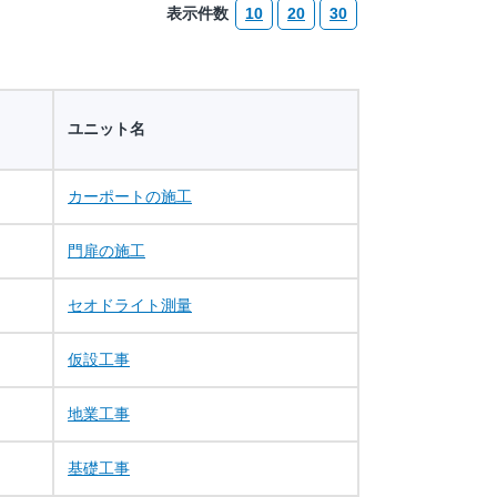
表示件数
10
20
30
ユニット名
カーポートの施工
門扉の施工
セオドライト測量
仮設工事
地業工事
基礎工事