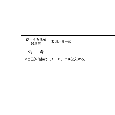
使用する機械
製図用具一式
器具等
備 考
※自己評価欄にはＡ、Ｂ、Ｃを記入する。