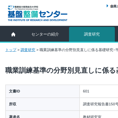
センターの紹介
調査研究
トップ
>
調査研究
>
職業訓練基準の分野別見直しに係る基礎研究−平
職業訓練基準の分野別見直しに係る基
文書ID
601
所収
調査研究報告書150
著者名
教材研究室