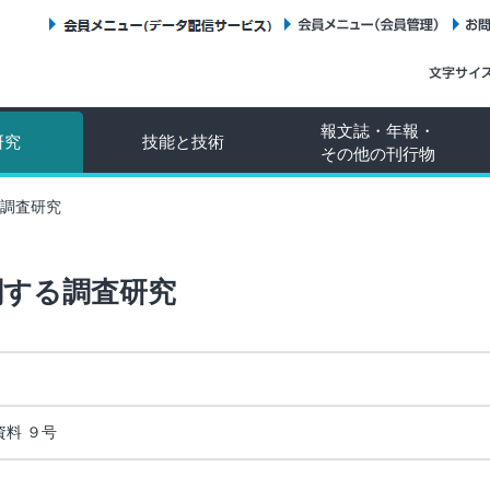
会員メニュー（データ配信サービス）
会員メニュー（会員管理）
報文誌・年報・
研究
技能と技術
その他の刊行物
調査研究
関する調査研究
資料 ９号