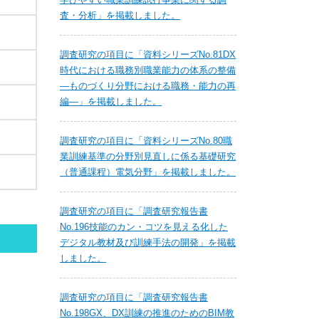
査・分析」を掲載しました。
調査研究の項目に「資料シリーズNo.81DX
時代における職務別職業能力の体系の整備
―ものづくり分野における職務・能力の再
編―」を掲載しました。
調査研究の項目に「資料シリーズNo.80職
業訓練基準の分野別見直しに係る基礎研究
（普通課程）電気分野」を掲載しました。
調査研究の項目に「調査研究報告書
No.196技能のカン・コツを見える化した
デジタル教材及び訓練手法の開発」を掲載
しました。
調査研究の項目に「調査研究報告書
No.198GX、DX訓練の推進のためのBIM教