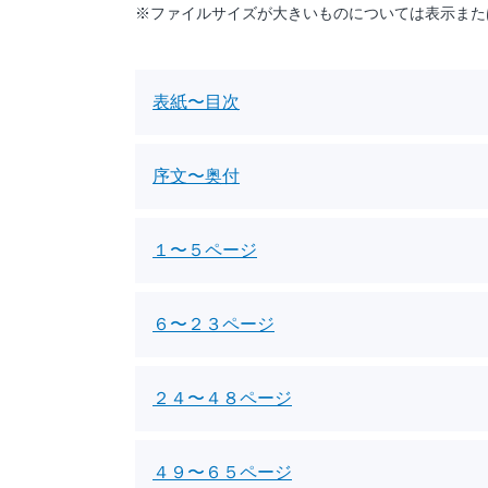
※ファイルサイズが大きいものについては表示また
表紙〜目次
序文〜奥付
１〜５ページ
６〜２３ページ
２４〜４８ページ
４９〜６５ページ