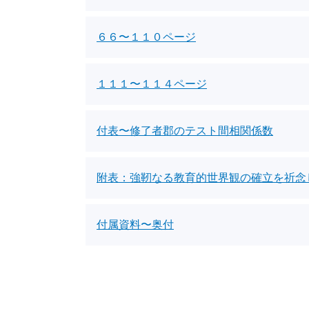
６６〜１１０ページ
１１１〜１１４ページ
付表〜修了者郡のテスト間相関係数
附表：強靭なる教育的世界観の確立を祈念
付属資料〜奥付