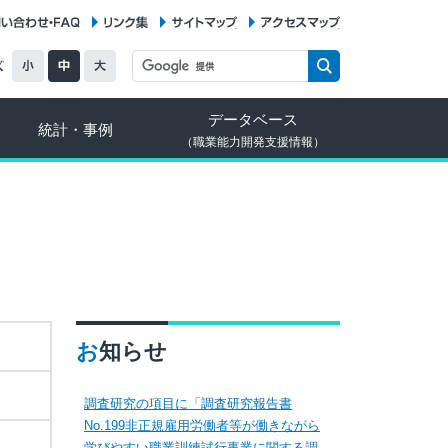
お問い合わせ・FAQ
リンク集
サイトマップ
アクセスマップ
データベース
統計・事例
（職業能力開発支援情報）
お知らせ
調査研究の項目に「調査研究報告書
No.199非正規雇用労働者等が働きながら
学びやすい職業訓練試行事業に関する調