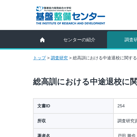
センターの紹介
調査
トップ
>
調査研究
>
総高訓における中途退校に関する
総高訓における中途退校に
文書ID
254
所収
調査研究
著者名
戸田 勝也