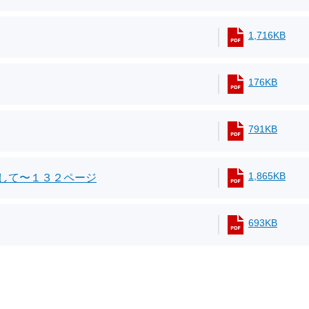
1,716KB
176KB
791KB
1,865KB
して〜１３２ページ
693KB