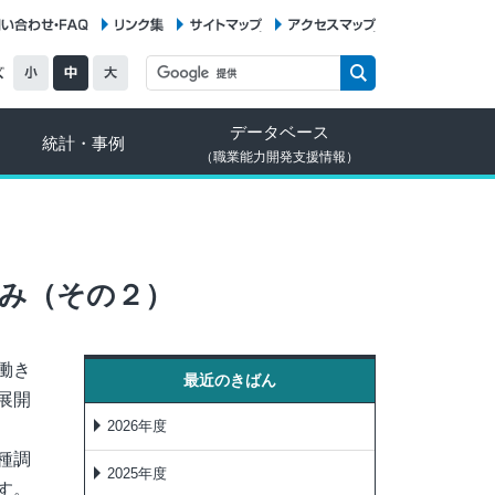
お問い合わせ・FAQ
リンク集
サイトマップ
アクセスマップ
データベース
統計・事例
（職業能力開発支援情報）
み（その２）
働き
最近のきばん
展開
2026年度
種調
2025年度
す。