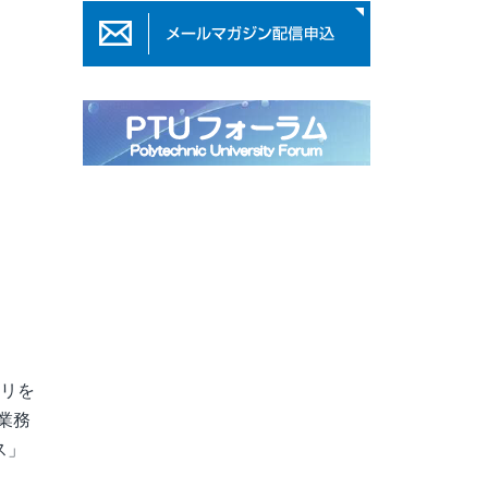
ーリを
業務
ス」