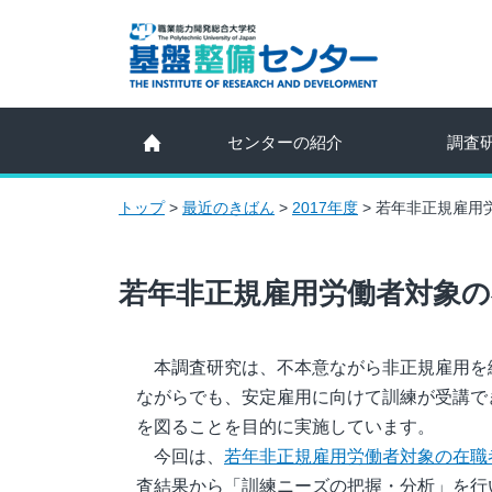
センターの紹介
調査
トップ
>
最近のきばん
>
2017年度
>
若年非正規雇用
若年非正規雇用労働者対象
本調査研究は、不本意ながら非正規雇用を
ながらでも、安定雇用に向けて訓練が受講で
を図ることを目的に実施しています。
今回は、
若年非正規雇用労働者対象の在職
査結果から「訓練ニーズの把握・分析」を行