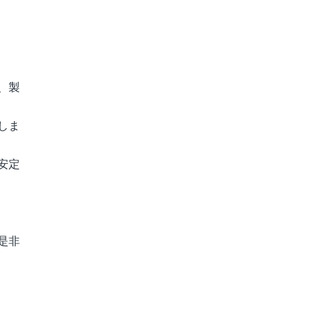
、製
しま
安定
是非