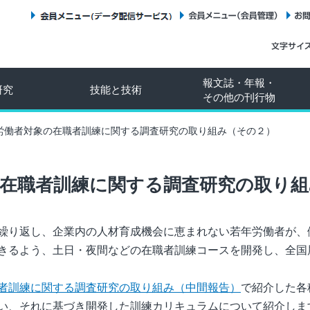
会員メニュー（データ配信サービス）
会員メニュー（会員管理）
報文誌・年報・
研究
技能と技術
その他の刊行物
労働者対象の在職者訓練に関する調査研究の取り組み（その２）
の在職者訓練に関する調査研究の取り組
繰り返し、企業内の人材育成機会に恵まれない若年労働者が、
きるよう、土日・夜間などの在職者訓練コースを開発し、全国
者訓練に関する調査研究の取り組み（中間報告）
で紹介した各
い、それに基づき開発した訓練カリキュラムについて紹介しま